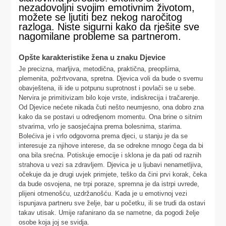
nezadovoljni svojim emotivnim životom,
možete se ljutiti bez nekog naročitog
razloga. Niste sigurni kako da rješite sve
nagomilane probleme sa partnerom.
Opšte karakteristike žena u znaku Djevice
Je precizna, marljiva, metodična, praktična, preopširna,
plemenita, požrtvovana, spretna. Djevica voli da bude o svemu
obavještena, ili ide u potpunu suprotnost i povlači se u sebe.
Nervira je primitivizam bilo koje vrste, indiskrecija i tračarenje.
Od Djevice nećete nikada čuti nešto neumjesno, ona dobro zna
kako da se postavi u odredjenom momentu. Ona brine o sitnim
stvarima, vrlo je saosjećajna prema bolesnima, starima.
Bolećiva je i vrlo odgovorna prema djeci, u stanju je da se
interesuje za njihove interese, da se odrekne mnogo čega da bi
ona bila srećna. Potiskuje emocije i sklona je da pati od raznih
strahova u vezi sa zdravljem. Djevica je u ljubavi nenametljiva,
očekuje da je drugi uvjek primjete, teško da čini prvi korak, čeka
da bude osvojena, ne trpi poraze, spremna je da istrpi uvrede,
plijeni otmenošću, uzdržanošću. Kada je u emotivnoj vezi
ispunjava partneru sve želje, bar u početku, ili se trudi da ostavi
takav utisak. Umije rafanirano da se nametne, da pogodi želje
osobe koja joj se svidja.