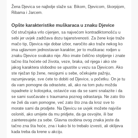
Žena Djevica se najbolje slaže sa: Bikom, Djevicom, škorpijom,
Ribama i Jarcem.
Opšte karakteristike muškaraca u znaku Djevice
Od stručnjaka vrlo cijenjen, sa najvećom kontradiktornošću u
sebi jer uvjek zadržava dozu tajanstvenosti. Za žene koje traže
mačo tip, Djevica nije dobar izbor, naročito ako traže nekog ko
ima uglavnom jednostavan karakter, jer to muškarac rodjen u
znaku Djevice svakako nije. Ako imate čelično strpljenje i znate
tačno šta hoćete od života, veze, braka, od njega i ako ste
jakog karaktera slobodno se upustite u vezu sa Djevicom. Ako
ste nježan tip žene, nesigurni u sebe, očekujete pažnju,
razumjevanje, sve ćete to dobiti od Djevice, u početku. On je tu
da vam pomogne da odrastete, ali, ako na tom putu možda
ispadnete iz kolosjeka, ostaviće vas da se sami snalazite i da
se sami suočavate s traumama poznog odrastanja. Ne zato što
ne želi da vam pomogne, već zato što zna da kroz sve to
morate sami da prodjete. Na Djevicu se uvjek možete najviše
osloniti, ako umijete da mu pridjete, da ga osvojite, ili bar
zainteresujete za sebe. Glavna osobina ovog znaka jeste da
tačno zna šta hoće, zna i kako bi to trebalo izvesti, ali oklijeva
kada treba da krene u akciju.