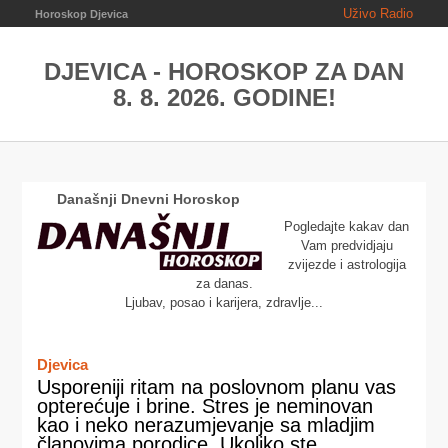
Uživo Radio
Horoskop Djevica
DJEVICA - HOROSKOP ZA DAN
8. 8. 2026. GODINE!
Današnji Dnevni Horoskop
Pogledajte kakav dan
Vam predvidjaju
zvijezde i astrologija
za danas.
Ljubav, posao i karijera, zdravlje...
Djevica
Usporeniji ritam na poslovnom planu vas
opterećuje i brine. Stres je neminovan
kao i neko nerazumjevanje sa mladjim
članovima porodice. Ukoliko ste