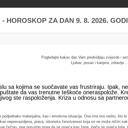
 - HOROSKOP ZA DAN 9. 8. 2026. GOD
Pogledajte kakav dan Vam predvidjaju zvijezde i ast
Ljubav, posao i karijera, zdravlje...
 sa kojima se suočavate vas frustriraju. Ipak, ne p
puštate da vas trenutne teškoće oneraspolože. Krea
jivog ste raspoloženja. Kriza u odnosu sa partnero
 je podjednako materijalna, kao i emotivna situacija. Ona ima ono nešto, što 
im kao neprevazidjena, prava, iskonska ženstvenost koja se ne može ničim sakr
uje čežnju, ona non-stop mora da se osjeća kao žena, inače se osjeća loše. 