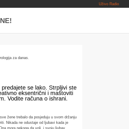
Uživo Radio
INE!
rologija za danas.
redajete se lako. Strpljivi ste
tivno eksentrični i maštoviti
m. Vodite računa o ishrani.
bi sve žene trebalo da posjeduju u svom držanju
iti. Nikada ne odustaje od ljubavi kada je
Ona mora nekoga da voli, i svoju ljubav