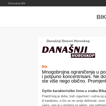
Horoskop Bik
BIK
Današnji Dnevni Horoskop
Bik
Mnogobrojna ograničenja u poslu
i potpuno koncentrisani. Ne do
ste više nego obično. Promjenl
Opšte karakteristike žena u znaku Bika
Praktičnog je duha, traži sigurnost i važna joj
ili karakteru, a što se ne umije definisati, os
sama, ona je u mislima sa nekim, ona pothranj