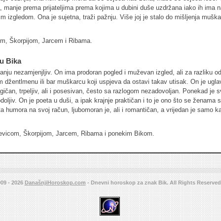
, manje prema prijateljima prema kojima u dubini duše uzdržana iako ih ima n
 izgledom. Ona je sujetna, traži pažnju. Više joj je stalo do mišljenja mušk
om, Škorpijom, Jarcem i Ribama.
u Bika
itanju nezamjenjljiv. On ima prodoran pogled i muževan izgled, ali za razliku
om džentlmenu ili bar muškarcu koji uspjeva da ostavi takav utisak. On je ugla
gičan, trpeljiv, ali i posesivan, često sa razlogom nezadovoljan. Ponekad je s
doljiv. On je poeta u duši, a ipak krajnje praktičan i to je ono što se ženama 
ta humora na svoj račun, ljubomoran je, ali i romantičan, a vrijedan je samo k
jevicom, Škorpijom, Jarcem, Ribama i ponekim Bikom.
09 - 2026
DanašnjiHoroskop.com
- Dnevni horoskop za znak Bik. All Rights Reserve