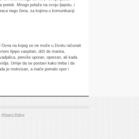
a pretek. Mnogo polaže na svoju ljepotu, i
araca nego žena, sa kojima u komunikaciji
 od Ovna na kojeg se ne može u životu računati
vnom lijepo vaspitan, drži do manira,
vadjalica, previše uporan, oprezan, ali kada
svidja. Umije da se postavi kako treba i da
ada je motivisan, a inače pomalo spor i
d.
Privacy Policy