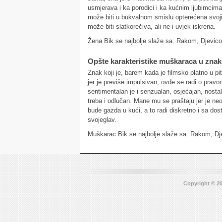
usmjerava i ka porodici i ka kućnim ljubimcima
može biti u bukvalnom smislu opterećena svojim
može biti slatkorečiva, ali ne i uvjek iskrena.
Žena Bik se najbolje slaže sa: Rakom, Djevic
Opšte karakteristike muškaraca u znak
Znak koji je, barem kada je filmsko platno u p
jer je previše impulsivan, ovde se radi o prav
sentimentalan je i senzualan, osjećajan, nostal
treba i odlučan. Mane mu se praštaju jer je neo
bude gazda u kući, a to radi diskretno i sa dos
svojeglav.
Muškarac Bik se najbolje slaže sa: Rakom, D
Copyright © 20